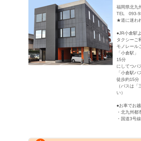
福岡県北九州
TEL 093-
★道に迷わ
●JR小倉駅
タクシーご利
モノレール
「小倉駅」
15分
にしてつバ
「小倉駅バ
徒歩約15分
（バスは「
い）
●お車でお
・北九州都
・国道3号