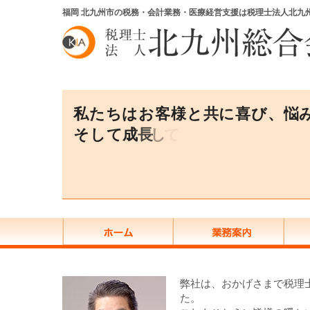
福岡 北九州市の税務・会計業務・医療経営支援は税理士法人北九
私
た
ち
は
お
客
様
と
共
に
喜
び
、
悩
そ
し
て
成
長
し
て
い
く
事
弊社は、おかげさまで税理
た。