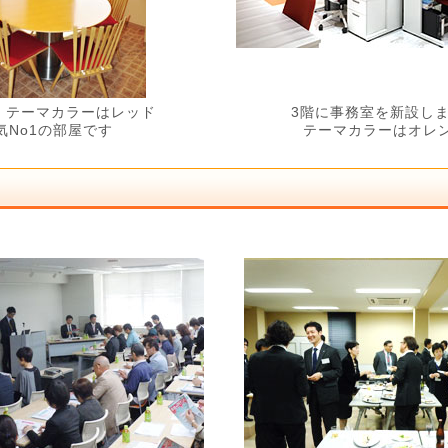
I テーマカラーはレッド
3階に事務室を新設し
気No1の部屋です
テーマカラーはオレ