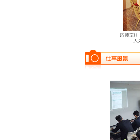
応接室I
人