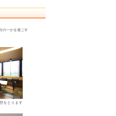
分の一かを過ごす
憩をとります