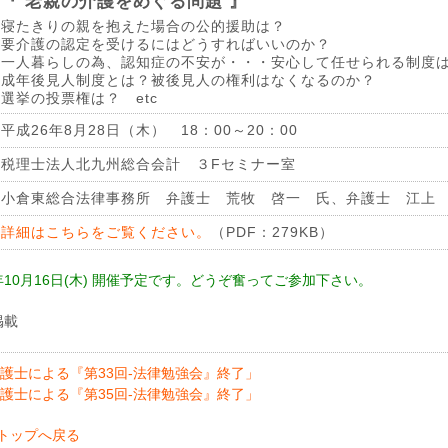
『 老親の介護をめぐる問題 』
寝たきりの親を抱えた場合の公的援助は？
要介護の認定を受けるにはどうすればいいのか？
一人暮らしの為、認知症の不安が・・・安心して任せられる制度
成年後見人制度とは？被後見人の権利はなくなるのか？
選挙の投票権は？ etc
平成26年8月28日（木） 18：00～20：00
税理士法人北九州総合会計 ３Fセミナー室
小倉東総合法律事務所 弁護士 荒牧 啓一 氏、弁護士 江上
詳細はこちらをご覧ください。
（PDF：279KB）
6年10月16日(木) 開催予定です。どうぞ奮ってご参加下さい。
掲載
護士による『第33回-法律勉強会』終了」
護士による『第35回-法律勉強会』終了」
トップへ戻る