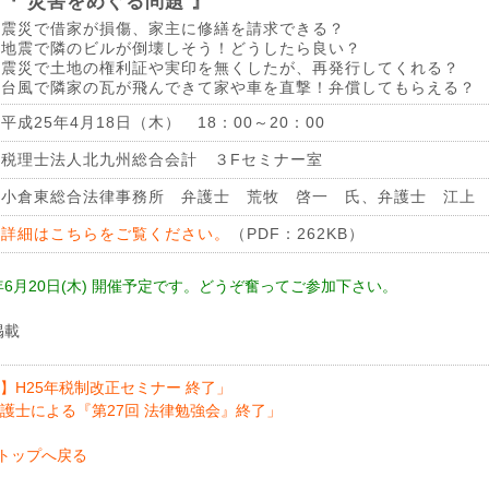
『 災害をめぐる問題 』
震災で借家が損傷、家主に修繕を請求できる？
地震で隣のビルが倒壊しそう！どうしたら良い？
震災で土地の権利証や実印を無くしたが、再発行してくれる？
台風で隣家の瓦が飛んできて家や車を直撃！弁償してもらえる？
平成25年4月18日（木） 18：00～20：00
税理士法人北九州総合会計 ３Fセミナー室
小倉東総合法律事務所 弁護士 荒牧 啓一 氏、弁護士 江上
詳細はこちらをご覧ください。
（PDF：262KB）
5年6月20日(木) 開催予定です。どうぞ奮ってご参加下さい。
掲載
】H25年税制改正セミナー 終了」
護士による『第27回 法律勉強会』終了」
トップへ戻る