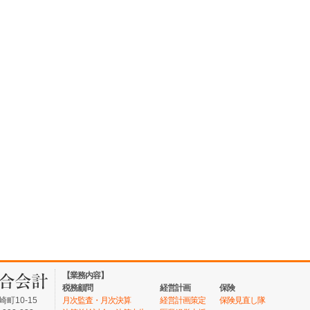
【業務内容】
税務顧問
経営計画
保険
町10-15
月次監査・月次決算
経営計画策定
保険見直し隊